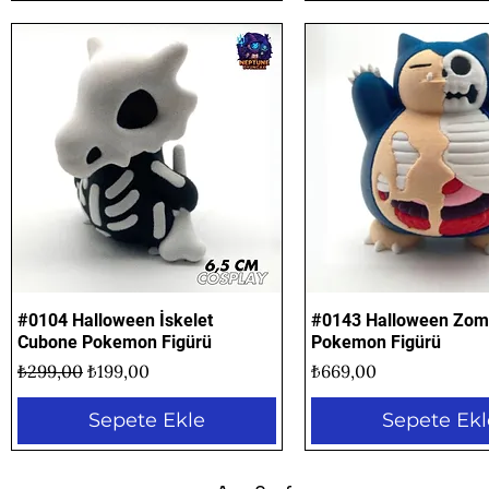
#0104 Halloween İskelet
Hızlı Bakış
#0143 Halloween Zomb
Hızlı Bakış
Cubone Pokemon Figürü
Pokemon Figürü
Normal Fiyat
İndirimli Fiyat
Fiyat
₺299,00
₺199,00
₺669,00
Sepete Ekle
Sepete Ekl