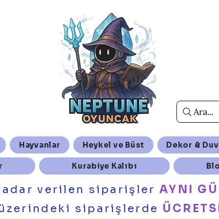
Ara...
Hayvanlar
Heykel ve Büst
Dekor & Duv
r
Kurabiye Kalıbı
Bl
kadar verilen siparişler
AYNI G
üzerindeki siparişlerde
ÜCRETS