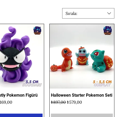
Sırala:
tly Pokemon Figürü
Hızlı Bakış
Halloween Starter Pokemon Seti
Hızlı Bakış
yat
ndirimli Fiyat
Normal Fiyat
İndirimli Fiyat
169,00
₺897,00
₺579,00