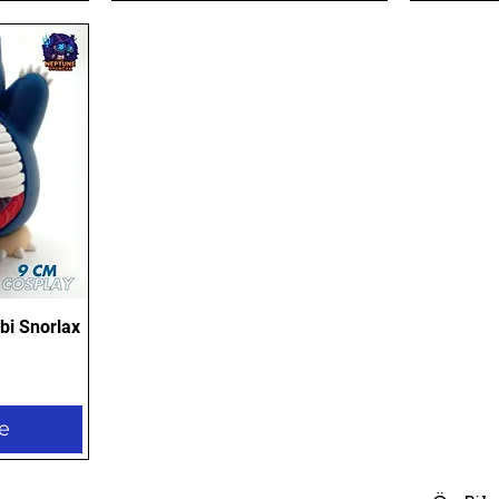
i Snorlax
e