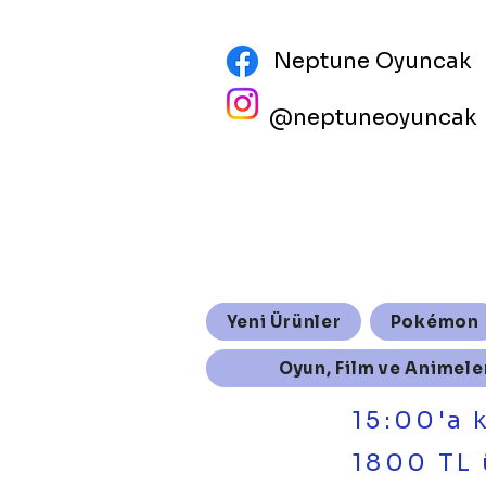
Neptune Oyuncak
@neptuneoyuncak
Yeni Ürünler
Pokémon
Oyun, Film ve Animele
15:00'a 
1800 TL 