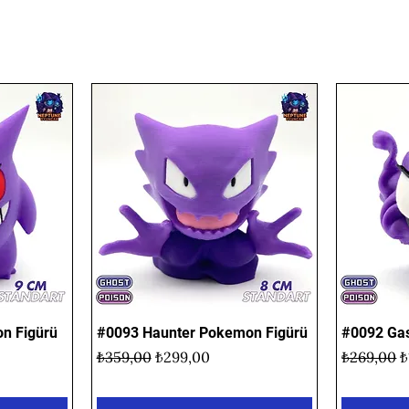
n Figürü
#0093 Haunter Pokemon Figürü
Hızlı Bakış
#0092 Gas
t
Normal Fiyat
İndirimli Fiyat
Normal Fi
İ
₺359,00
₺299,00
₺269,00
₺