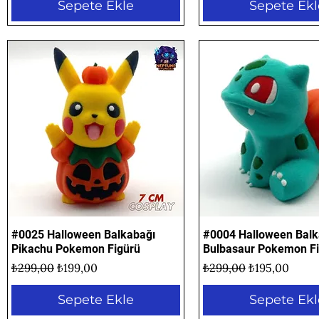
Sepete Ekle
Sepete Ekl
#0025 Halloween Balkabağı
Hızlı Bakış
#0004 Halloween Balk
Hızlı Bakış
Pikachu Pokemon Figürü
Bulbasaur Pokemon F
Normal Fiyat
İndirimli Fiyat
Normal Fiyat
İndirimli Fiya
₺299,00
₺199,00
₺299,00
₺195,00
Sepete Ekle
Sepete Ekl