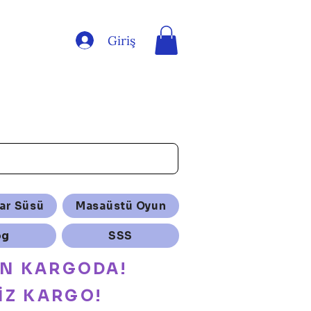
Giriş
ar Süsü
Masaüstü Oyun
og
SSS
ÜN KARGODA!
İZ KARGO!