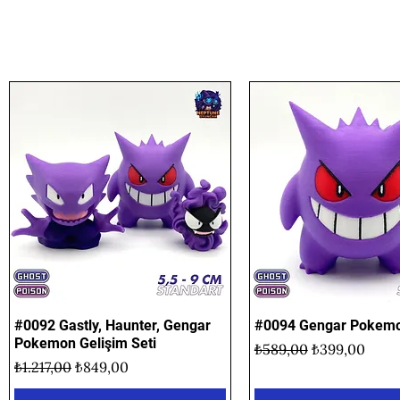
#0092 Gastly, Haunter, Gengar
Hızlı Bakış
#0094 Gengar Pokemo
Hızlı Bakış
Pokemon Gelişim Seti
Normal Fiyat
İndirimli Fiya
₺589,00
₺399,00
Normal Fiyat
İndirimli Fiyat
₺1.217,00
₺849,00