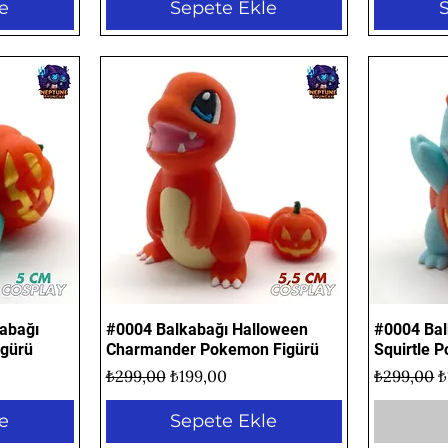
e
Sepete Ekle
abağı
#0004 Balkabağı Halloween
Hızlı Bakış
#0004 Bal
igürü
Charmander Pokemon Figürü
Squirtle 
t
Normal Fiyat
İndirimli Fiyat
Normal Fi
İ
₺299,00
₺199,00
₺299,00
₺
e
Sepete Ekle