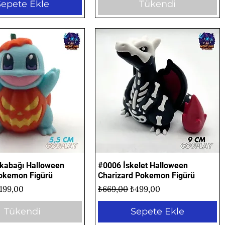
Sepete Ekle
Tükendi
kabağı Halloween
Hızlı Bakış
#0006 İskelet Halloween
Hızlı Bakış
Pokemon Figürü
Charizard Pokemon Figürü
yat
ndirimli Fiyat
Normal Fiyat
İndirimli Fiyat
199,00
₺669,00
₺499,00
Tükendi
Sepete Ekle