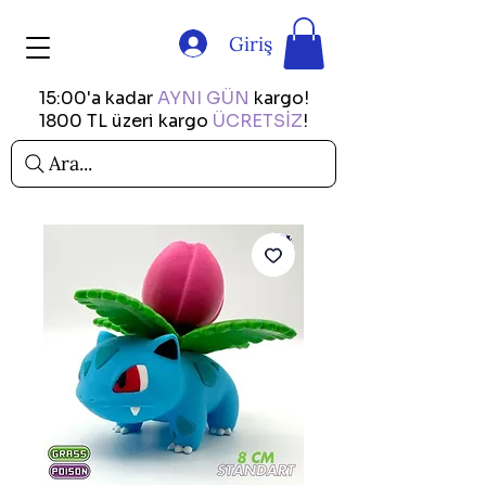
Giriş
15:00'a kadar
AYNI GÜN
kargo!
1800 TL üzeri kargo
ÜCRETSİZ
!
Ara...