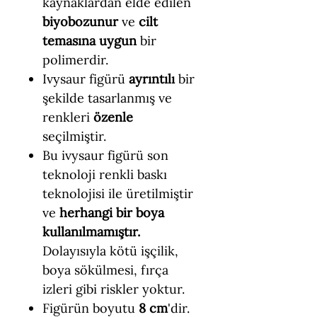
kaynaklardan elde edilen
biyobozunur
ve
cilt
temasına uygun
bir
polimerdir.
Ivysaur figürü
ayrıntılı
bir
şekilde tasarlanmış ve
renkleri
özenle
seçilmiştir.
Bu ivysaur figürü son
teknoloji renkli baskı
teknolojisi ile üretilmiştir
ve
herhangi bir boya
kullanılmamıştır.
Dolayısıyla kötü işçilik,
boya sökülmesi, fırça
izleri gibi riskler yoktur.
Figürün boyutu
8 cm
'dir.