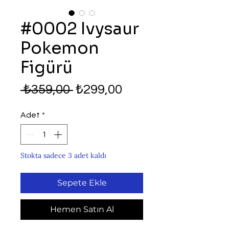
#0002 Ivysaur
Pokemon
Figürü
Normal
İndirimli
 ₺359,00 
₺299,00
Fiyat
Fiyat
Adet
*
Stokta sadece 3 adet kaldı
Sepete Ekle
Hemen Satın Al