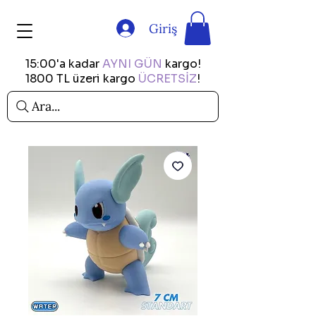
Giriş
15:00'a kadar
AYNI GÜN
kargo!
1800 TL üzeri kargo
ÜCRETSİZ
!
Ara...