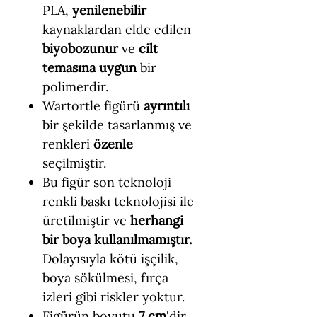
PLA,
yenilenebilir
kaynaklardan elde edilen
biyobozunur
ve
cilt
temasına uygun
bir
polimerdir.
Wartortle figürü
ayrıntılı
bir şekilde tasarlanmış ve
renkleri
özenle
seçilmiştir.
Bu figür son teknoloji
renkli baskı teknolojisi ile
üretilmiştir ve
herhangi
bir boya kullanılmamıştır.
Dolayısıyla kötü işçilik,
boya sökülmesi, fırça
izleri gibi riskler yoktur.
Figürün boyutu
7 cm
'dir.