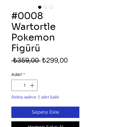
#0008
Wartortle
Pokemon
Figürü
Normal
İndirimli
 ₺359,00 
₺299,00
Fiyat
Fiyat
Adet
*
Stokta sadece 2 adet kaldı
Sepete Ekle
Hemen Satın Al