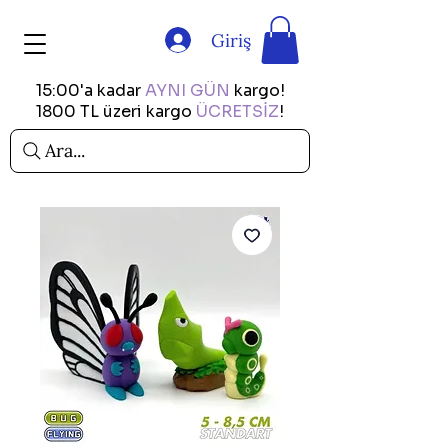
Giriş
15:00'a kadar
AYNI GÜN
kargo!
1800 TL üzeri kargo
ÜCRETSİZ
!
Ara...