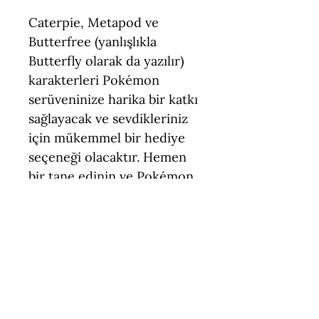
Caterpie, Metapod ve
Butterfree (yanlışlıkla
Butterfly olarak da yazılır)
karakterleri Pokémon
serüveninize harika bir katkı
sağlayacak ve sevdikleriniz
için mükemmel bir hediye
seçeneği olacaktır. Hemen
bir tane edinin ve Pokémon
dünyasının büyüsüne
kapılın!
Teknik Özellikler
Boyut = 5 - 8,5 cm