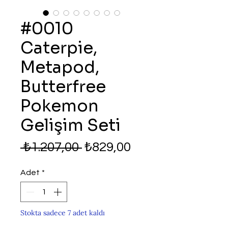
#0010
Caterpie,
Metapod,
Butterfree
Pokemon
Gelişim Seti
Normal
İndirimli
 ₺1.207,00 
₺829,00
Fiyat
Fiyat
Adet
*
Stokta sadece 7 adet kaldı