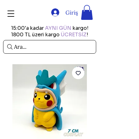
Giriş
15:00'a kadar
AYNI GÜN
kargo!
1800 TL üzeri kargo
ÜCRETSİZ
!
Ara...