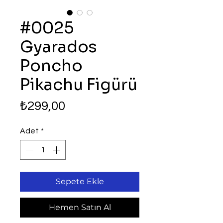
#0025
Gyarados
Poncho
Pikachu Figürü
Fiyat
₺299,00
Adet
*
Sepete Ekle
Hemen Satın Al