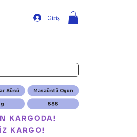
Giriş
ar Süsü
Masaüstü Oyun
og
SSS
ÜN KARGODA!
İZ KARGO!