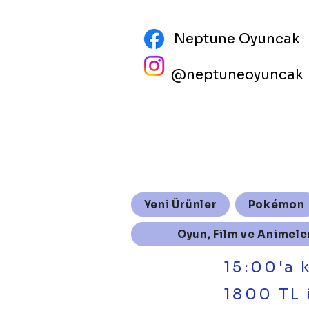
Neptune Oyuncak
@neptuneoyuncak
Yeni Ürünler
Pokémon
Oyun, Film ve Animele
15:00'a 
1800 TL 