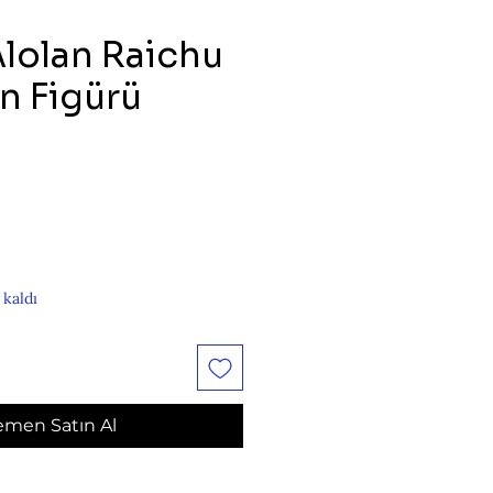
lolan Raichu
 Figürü
at
 kaldı
men Satın Al