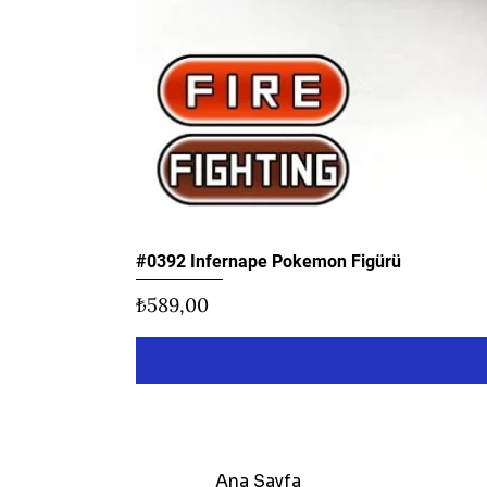
#0392 Infernape Pokemon Figürü
Fiyat
₺589,00
Ana Sayfa