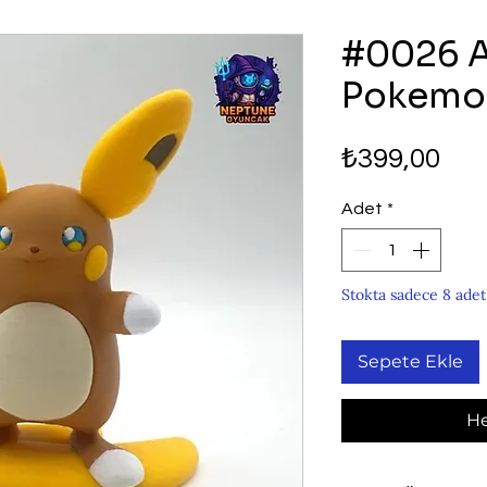
#0026 A
Pokemon
Fiy
₺399,00
Adet
*
Stokta sadece 8 adet
Sepete Ekle
He