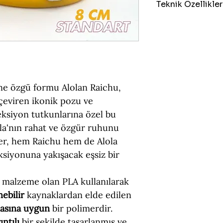
Teknik Özellikler
Boyut = 8 cm (Yük
Figür Türü = Sta
Malzeme = PLA (Ç
ne özgü formu Alolan Raichu,
çeviren ikonik pozu ve
leksiyon tutkunlarına özel bu
ola'nın rahat ve özgür ruhunu
ter, hem Raichu hem de Alola
ksiyonuna yakışacak eşsiz bir
 malzeme olan PLA kullanılarak
nebilir
kaynaklardan elde edilen
masına uygun
bir polimerdir.
ıntılı
bir şekilde tasarlanmış ve