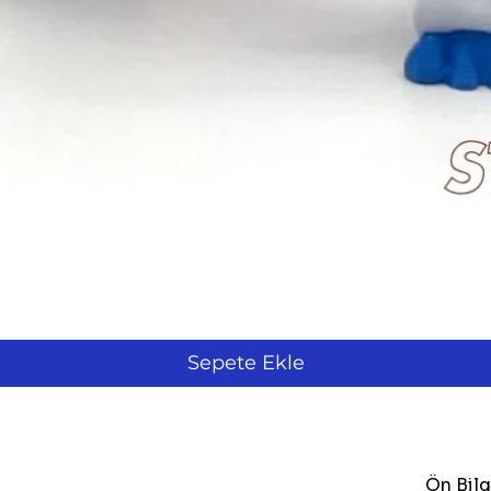
Hızlı Bakış
Sepete Ekle
Ön Bil