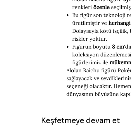
renkleri
özenle
seçilmişt
Bu figür son teknoloji re
üretilmiştir ve
herhangi 
Dolayısıyla kötü işçilik,
riskler yoktur.
Figürün boyutu
8 cm
'd
koleksiyon düzenlemesi
figürlerimiz ile
mükem
Alolan Raichu figürü Poké
sağlayacak ve sevdiklerin
seçeneği olacaktır. Hemen
dünyasının büyüsüne kapıl
Keşfetmeye devam et