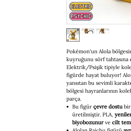
Pokémon'un Alola bölgesi
kuyruğunu sörf tahtasına 
Elektrik/Psişik tipiyle ko
figürde hayat buluyor! Al
yansıtan bu sevimli karak
bölgesi hayranlarının kole
parça.
Bu figür
çevre dostu
bir
üretilmiştir. PLA,
yenile
biyobozunur
ve
cilt te
Alolan Raichu figürü
ayr