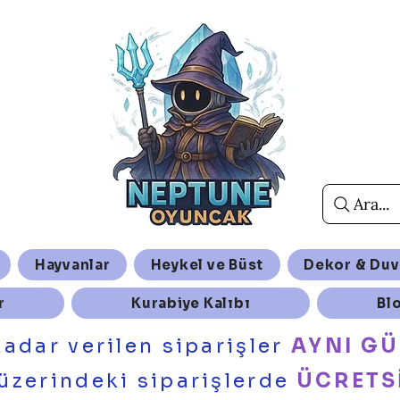
Ara...
Hayvanlar
Heykel ve Büst
Dekor & Duv
r
Kurabiye Kalıbı
Bl
kadar verilen siparişler
AYNI G
üzerindeki siparişlerde
ÜCRETS