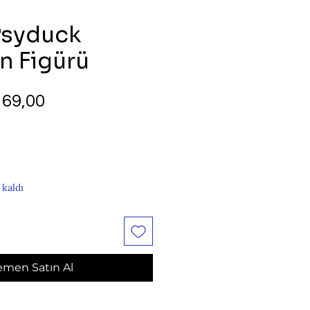
Psyduck
 Figürü
rmal
İndirimli
69,00
yat
Fiyat
 kaldı
men Satın Al