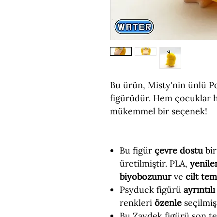
Bu ürün, Misty'nin ünlü P
figürüdür. Hem çocuklar h
mükemmel bir seçenek!
Bu figür
çevre dostu
bir
üretilmiştir. PLA,
yenile
biyobozunur
ve
cilt te
Psyduck figürü
ayrıntılı
renkleri
özenle
seçilmişt
Bu Zaydek figürü son tek