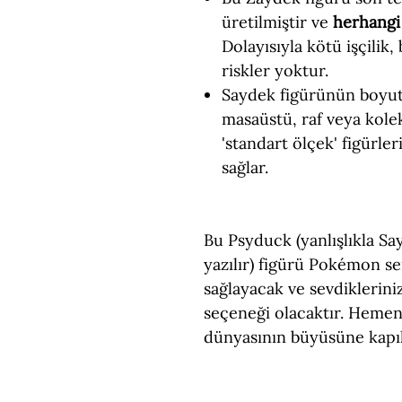
üretilmiştir ve
herhangi 
Dolayısıyla kötü işçilik,
riskler yoktur.
Saydek figürünün boyu
masaüstü, raf veya kol
'standart ölçek' figürler
sağlar.
Bu Psyduck (yanlışlıkla S
yazılır) figürü Pokémon se
sağlayacak ve sevdiklerin
seçeneği olacaktır. Hemen
dünyasının büyüsüne kapıl