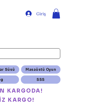
Giriş
ar Süsü
Masaüstü Oyun
og
SSS
ÜN KARGODA!
İZ KARGO!