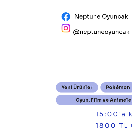
Neptune Oyuncak
@neptuneoyuncak
Yeni Ürünler
Pokémon
Oyun, Film ve Animele
15:00'a 
1800 TL 