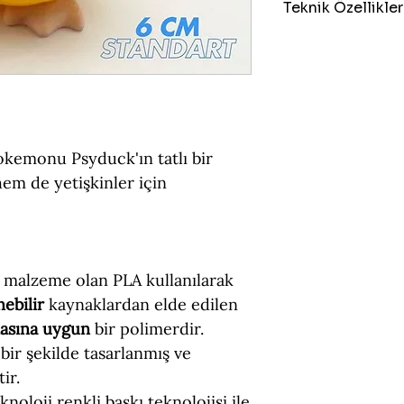
Teknik Özellikler
Boyut = 6 cm (Yük
Figür Türü = Sta
Malzeme = PLA (Ç
okemonu Psyduck'ın tatlı bir
em de yetişkinler için
 malzeme olan PLA kullanılarak
nebilir
kaynaklardan elde edilen
masına uygun
bir polimerdir.
bir şekilde tasarlanmış ve
ir.
noloji renkli baskı teknolojisi ile