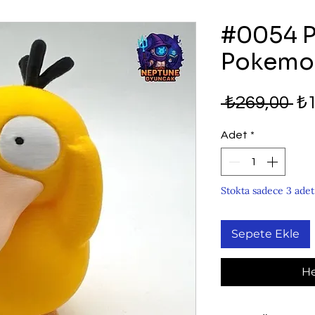
#0054 
Pokemon
No
 ₺269,00 
₺1
Fi
Adet
*
Stokta sadece 3 adet
Sepete Ekle
He