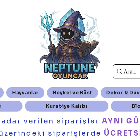
Ara...
Hayvanlar
Heykel ve Büst
Dekor & Duv
r
Kurabiye Kalıbı
Bl
kadar verilen siparişler
AYNI G
üzerindeki siparişlerde
ÜCRETS