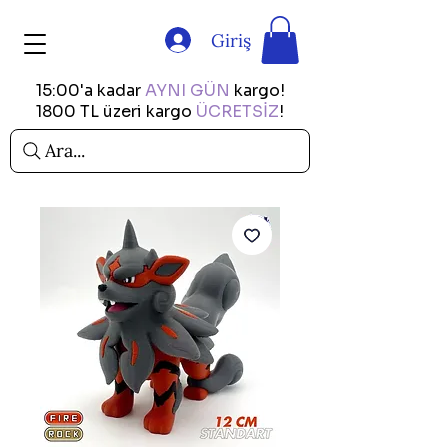
Giriş
15:00'a kadar
AYNI GÜN
kargo!
1800 TL üzeri kargo
ÜCRETSİZ
!
Ara...