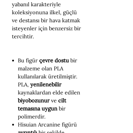
yabanıl karakteriyle
koleksiyonuna ilkel, güçlü
ve destansı bir hava katmak
isteyenler için benzersiz bir
tercihtir.
Bu figür
çevre dostu
bir
malzeme olan PLA
kullanılarak üretilmiştir.
PLA,
yenilenebilir
kaynaklardan elde edilen
biyobozunur
ve
cilt
temasına uygun
bir
polimerdir.
Hisuian Arcanine figürü
ayrıntılı
bir şekilde