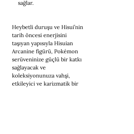
sağlar.
Heybetli duruşu ve Hisui’nin
tarih öncesi enerjisini
taşıyan yapısıyla Hisuian
Arcanine figürü, Pokémon
serüveninize güçlü bir katkı
sağlayacak ve
koleksiyonunuza vahşi,
etkileyici ve karizmatik bir
karakter eklemek isteyenler
için mükemmel bir hediye
seçeneği olacaktır.