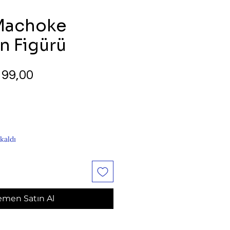
Machoke
 Figürü
rmal
İndirimli
99,00
yat
Fiyat
kaldı
men Satın Al