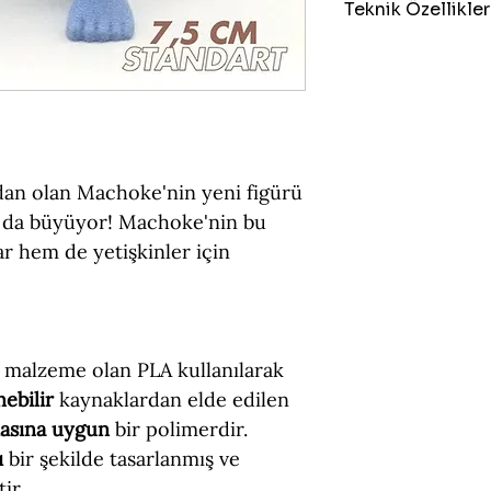
Teknik Özellikler
Boyut = 7,5 cm (Y
Figür Türü = Sta
Malzeme = PLA (Ç
ndan olan Machoke'nin yeni figürü
a da büyüyor! Machoke'nin bu
ar hem de yetişkinler için
 malzeme olan PLA kullanılarak
nebilir
kaynaklardan elde edilen
masına uygun
bir polimerdir.
ı
bir şekilde tasarlanmış ve
ir.