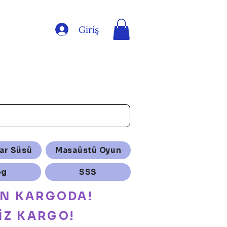
Giriş
ar Süsü
Masaüstü Oyun
og
SSS
ÜN KARGODA!
İZ KARGO!