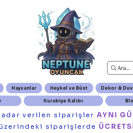
Ara...
Hayvanlar
Heykel ve Büst
Dekor & Duv
r
Kurabiye Kalıbı
Bl
kadar verilen siparişler
AYNI G
üzerindeki siparişlerde
ÜCRETS