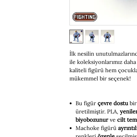
İlk nesilin unutulmazları
ile koleksiyonlarımız dah
kaliteli figürü hem çocukl
mükemmel bir seçenek!
Bu figür
çevre dostu
bir
üretilmiştir. PLA,
yenile
biyobozunur
ve
cilt te
Machoke figürü
ayrıntıl
renkleri
özenle
seçilmişt