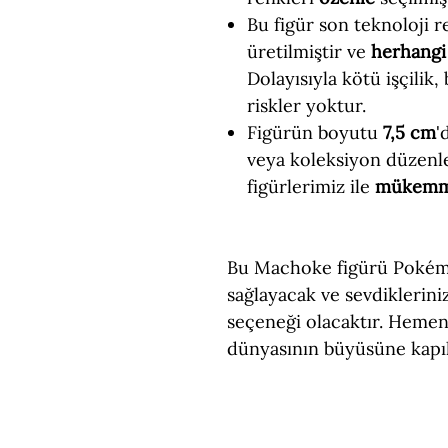
Bu figür son teknoloji re
üretilmiştir ve
herhangi 
Dolayısıyla kötü işçilik,
riskler yoktur.
Figürün boyutu
7,5 cm
'
veya koleksiyon düzenl
figürlerimiz ile
mükem
Bu Machoke figürü Pokémo
sağlayacak ve sevdiklerin
seçeneği olacaktır. Hemen
dünyasının büyüsüne kapıl