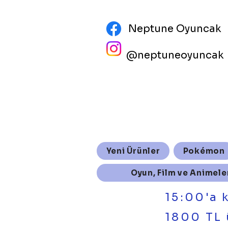
Neptune Oyuncak
@neptuneoyuncak
Yeni Ürünler
Pokémon
Oyun, Film ve Animele
15:00'a 
1800 TL 