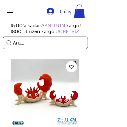
Giriş
15:00'a kadar
AYNI GÜN
kargo!
1800 TL üzeri kargo
ÜCRETSİZ
!
Ara...