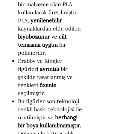
bir malzeme olan PLA
kullanılarak üretilmiştir.
PLA,
yenilenebilir
kaynaklardan elde edilen
biyobozunur
ve
cilt
temasına uygun
bir
polimerdir.
Krabby ve Kingler
figürleri
ayrıntılı
bir
şekilde tasarlanmış ve
renkleri
özenle
seçilmiştir.
Bu figürler son teknoloji
renkli baskı teknolojisi ile
üretilmiştir ve
herhangi
bir boya kullanılmamıştır.
Dolayısıyla kötü işçilik,