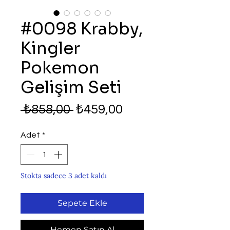
#0098 Krabby,
Kingler
Pokemon
Gelişim Seti
Normal
İndirimli
 ₺858,00 
₺459,00
Fiyat
Fiyat
Adet
*
Stokta sadece 3 adet kaldı
Sepete Ekle
Hemen Satın Al