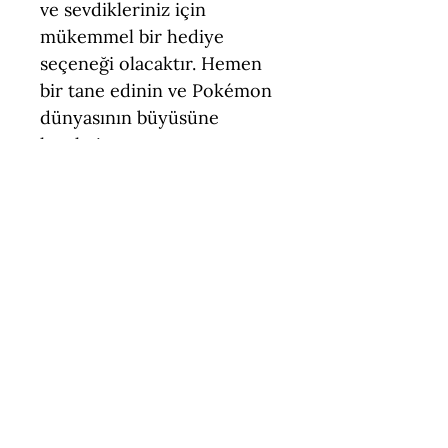
ve sevdikleriniz için
mükemmel bir hediye
seçeneği olacaktır. Hemen
bir tane edinin ve Pokémon
dünyasının büyüsüne
kapılın!
Teknik Özellikler
Boyut = 7 - 11 cm
Figür Türü = Standart Ölçek
(Pokemon)
İçerik = Krabby, Kingler
Keşfetmeye
Malzeme = PLA (Çevre Dostu,
Temasa Uygun)
devam et