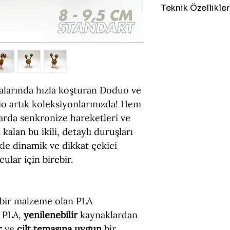
Teknik Özellikler
Boyut = 8 - 9,5 cm
Figür Türü = Sta
İçerik = Doduo, D
Malzeme = PLA (Ç
valarında hızla koşturan Doduo ve
io artık koleksiyonlarınızda! Hem
arda senkronize hareketleri ve
a kalan bu ikili, detaylı duruşları
ikle dinamik ve dikkat çekici
ular için birebir.
bir malzeme olan PLA
. PLA,
yenilenebilir
kaynaklardan
r
ve
cilt temasına uygun
bir