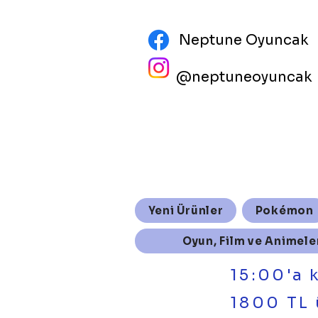
Neptune Oyuncak
@neptuneoyuncak
Yeni Ürünler
Pokémon
Oyun, Film ve Animele
15:00'a 
1800 TL 