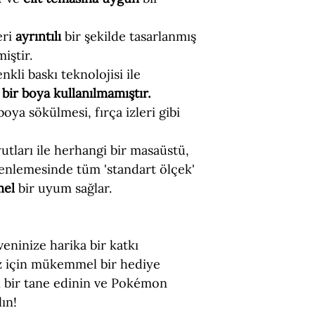
eri
ayrıntılı
bir şekilde tasarlanmış
iştir.
nkli baskı teknolojisi ile
bir boya kullanılmamıştır.
 boya sökülmesi, fırça izleri gibi
tları ile herhangi bir masaüstü,
enlemesinde tüm 'standart ölçek'
mel
bir uyum sağlar.
eninize harika bir katkı
iz için mükemmel bir hediye
 bir tane edinin ve Pokémon
ın!