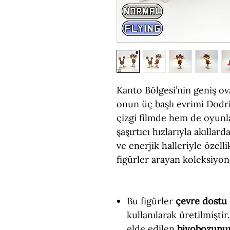
Kanto Bölgesi’nin geniş o
onun üç başlı evrimi Dodr
çizgi filmde hem de oyunl
şaşırtıcı hızlarıyla akıllard
ve enerjik halleriyle özell
figürler arayan koleksiyonc
Bu figürler
çevre dostu
kullanılarak üretilmiştir
elde edilen
biyobozunu