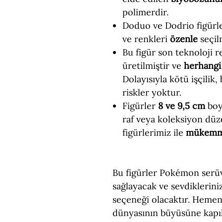
polimerdir.
Doduo ve Dodrio figürl
ve renkleri
özenle
seçilm
Bu figür son teknoloji re
üretilmiştir ve
herhangi 
Dolayısıyla kötü işçilik,
riskler yoktur.
Figürler
8 ve 9,5 cm
boyu
raf veya koleksiyon düz
figürlerimiz ile
mükem
Bu figürler Pokémon serüv
sağlayacak ve sevdiklerin
seçeneği olacaktır. Hemen
dünyasının büyüsüne kapıl