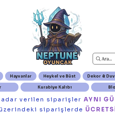
Ara...
Hayvanlar
Heykel ve Büst
Dekor & Duv
r
Kurabiye Kalıbı
Bl
kadar verilen siparişler
AYNI G
üzerindeki siparişlerde
ÜCRETS