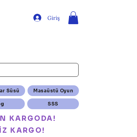
Giriş
ar Süsü
Masaüstü Oyun
og
SSS
ÜN KARGODA!
İZ KARGO!