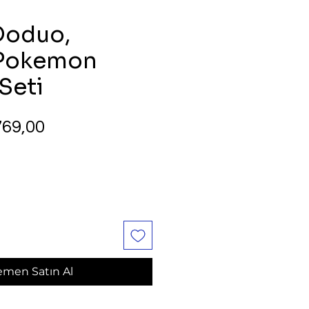
Doduo,
 Pokemon
Seti
rmal
İndirimli
69,00
yat
Fiyat
men Satın Al