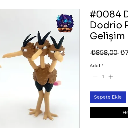
#0084 
Dodrio
Gelişim 
No
 ₺858,00 
₺7
Fi
Adet
*
Sepete Ekle
He