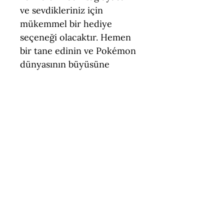
ve sevdikleriniz için
mükemmel bir hediye
seçeneği olacaktır. Hemen
bir tane edinin ve Pokémon
dünyasının büyüsüne
kapılın!
Teknik Özellikler
Boyut = 5,5 - 8,5 cm
Figür Türü = Standart Ölçek
(Pokemon)
İçerik = Cubone, Marowak
Keşfetmeye
Malzeme = PLA (Çevre Dostu,
Temasa Uygun)
devam et