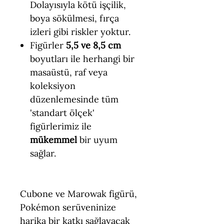
Dolayısıyla kötü işçilik,
boya sökülmesi, fırça
izleri gibi riskler yoktur.
Figürler
5,5 ve 8,5 cm
boyutları ile herhangi bir
masaüstü, raf veya
koleksiyon
düzenlemesinde tüm
'standart ölçek'
figürlerimiz ile
mükemmel
bir uyum
sağlar.
Cubone ve Marowak figürü,
Pokémon serüveninize
harika bir katkı sağlayacak