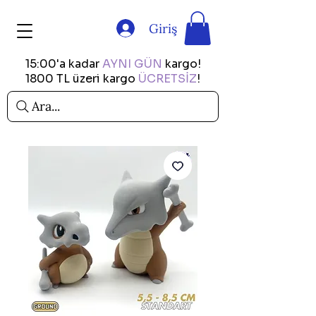
Giriş
15:00'a kadar
AYNI GÜN
kargo!
1800 TL üzeri kargo
ÜCRETSİZ
!
Ara...