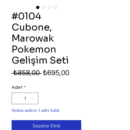
#0104
Cubone,
Marowak
Pokemon
Gelişim Seti
Normal
İndirimli
 ₺858,00 
₺695,00
Fiyat
Fiyat
Adet
*
Stokta sadece 1 adet kaldı
Sepete Ekle