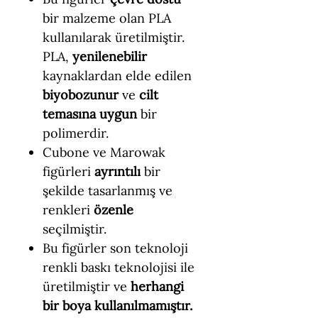
bir malzeme olan PLA
kullanılarak üretilmiştir.
PLA,
yenilenebilir
kaynaklardan elde edilen
biyobozunur
ve
cilt
temasına uygun
bir
polimerdir.
Cubone ve Marowak
figürleri
ayrıntılı
bir
şekilde tasarlanmış ve
renkleri
özenle
seçilmiştir.
Bu figürler son teknoloji
renkli baskı teknolojisi ile
üretilmiştir ve
herhangi
bir boya kullanılmamıştır.