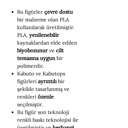
Bu figürler
çevre dostu
bir malzeme olan PLA
kullanılarak üretilmiştir.
PLA,
yenilenebilir
kaynaklardan elde edilen
biyobozunur
ve
cilt
temasına uygun
bir
polimerdir.
Kabuto ve Kabutops
figürleri
ayrıntılı
bir
şekilde tasarlanmış ve
renkleri
özenle
seçilmiştir.
Bu figür son teknoloji
renkli baskı teknolojisi ile
üretilmiştir ve
herhangi