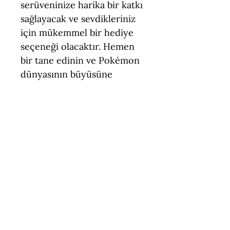
serüveninize harika bir katkı
sağlayacak ve sevdikleriniz
için mükemmel bir hediye
seçeneği olacaktır. Hemen
bir tane edinin ve Pokémon
dünyasının büyüsüne
kapılın!
Teknik Özellikler
Boyut = 5,5 - 8 cm
Figür Türü = Standart Ölçek
(Pokemon)
İçerik = Kabuto, Kabutops
Keşfetmeye
Malzeme = PLA (Çevre Dostu,
Temasa Uygun)
devam et