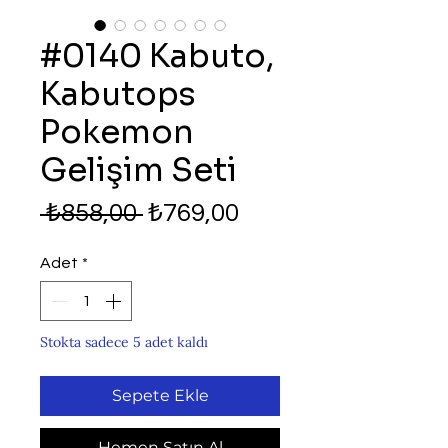
#0140 Kabuto,
Kabutops
Pokemon
Gelişim Seti
Normal
İndirimli
 ₺858,00 
₺769,00
Fiyat
Fiyat
Adet
*
Stokta sadece 5 adet kaldı
Sepete Ekle
Hemen Satın Al