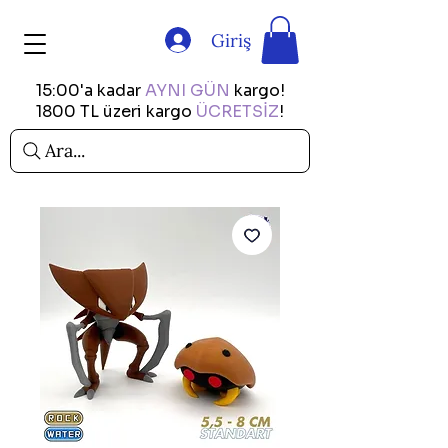
Giriş
15:00'a kadar
AYNI GÜN
kargo!
1800 TL üzeri kargo
ÜCRETSİZ
!
Ara...