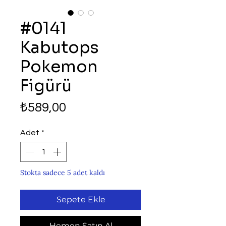
#0141
Kabutops
Pokemon
Figürü
Fiyat
₺589,00
Adet
*
Stokta sadece 5 adet kaldı
Sepete Ekle
Hemen Satın Al