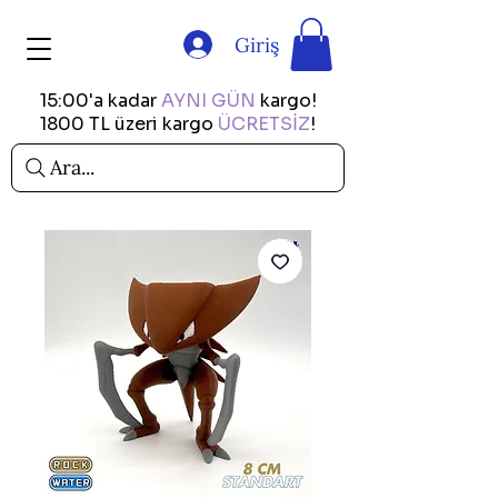
Giriş
15:00'a kadar
AYNI GÜN
kargo!
1800 TL üzeri kargo
ÜCRETSİZ
!
Ara...