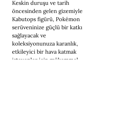
Keskin duruşu ve tarih
öncesinden gelen gizemiyle
Kabutops figürü, Pokémon
serüveninize güçlü bir katkı
sağlayacak ve
koleksiyonunuza karanlık,
etkileyici bir hava katmak
isteyenler için mükemmel
bir hediye seçeneği olacak!
Teknik Özellikler
Boyut = 8 cm (Yükseklik)
Figür Türü = Standart Ölçek
(Pokemon)
Malzeme = PLA (Çevre Dostu,