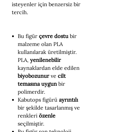
isteyenler için benzersiz bir
tercih.
Bu figür
çevre dostu
bir
malzeme olan PLA
kullanılarak üretilmiştir.
PLA,
yenilenebilir
kaynaklardan elde edilen
biyobozunur
ve
cilt
temasına uygun
bir
polimerdir.
Kabutops figürü
ayrıntılı
bir şekilde tasarlanmış ve
renkleri
özenle
seçilmiştir.
Bu figür son teknoloji