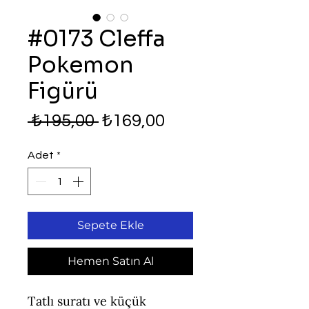
#0173 Cleffa
Pokemon
Figürü
Normal
İndirimli
 ₺195,00 
₺169,00
Fiyat
Fiyat
Adet
*
Sepete Ekle
Hemen Satın Al
Tatlı suratı ve küçük