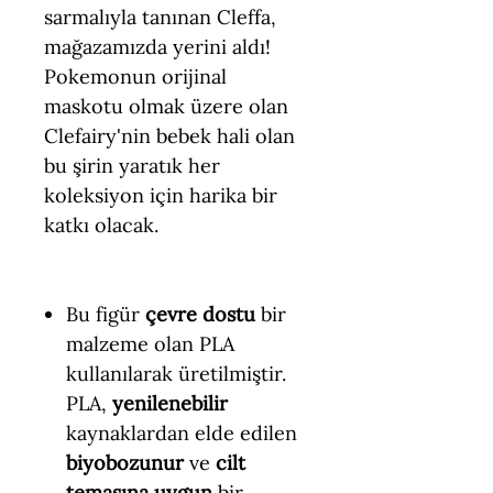
sarmalıyla tanınan Cleffa,
mağazamızda yerini aldı!
Pokemonun orijinal
maskotu olmak üzere olan
Clefairy'nin bebek hali olan
bu şirin yaratık her
koleksiyon için harika bir
katkı olacak.
Bu figür
çevre dostu
bir
malzeme olan PLA
kullanılarak üretilmiştir.
PLA,
yenilenebilir
kaynaklardan elde edilen
biyobozunur
ve
cilt
temasına uygun
bir