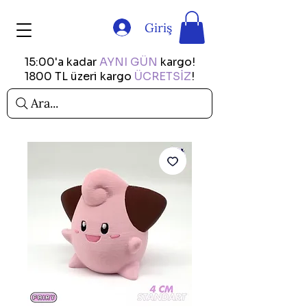
Giriş
15:00'a kadar
AYNI GÜN
kargo!
1800 TL üzeri kargo
ÜCRETSİZ
!
Ara...