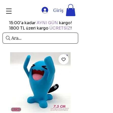
Giriş
15:00'a kadar
AYNI GÜN
kargo!
1800 TL üzeri kargo
ÜCRETSİZ
!
Ara...