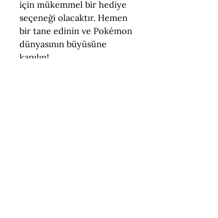
için mükemmel bir hediye
seçeneği olacaktır. Hemen
bir tane edinin ve Pokémon
dünyasının büyüsüne
kapılın!
Teknik Özellikler
Boyut = 7,5 cm (Yükseklik)
Figür Türü = Standart Ölçek
(Pokemon)
Malzeme = PLA (Çevre Dostu,
Keşfetmeye
Temasa Uygun)
devam et