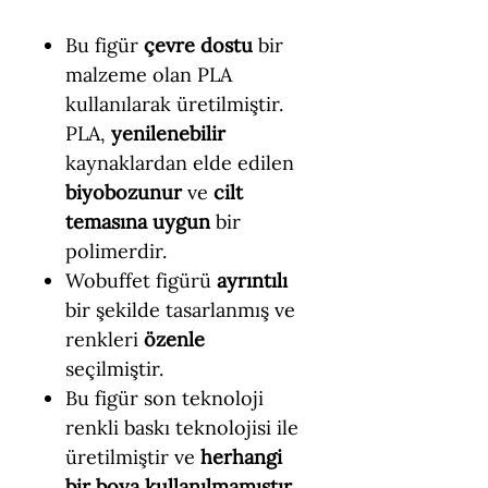
Bu figür
çevre dostu
bir
malzeme olan PLA
kullanılarak üretilmiştir.
PLA,
yenilenebilir
kaynaklardan elde edilen
biyobozunur
ve
cilt
temasına uygun
bir
polimerdir.
Wobuffet figürü
ayrıntılı
bir şekilde tasarlanmış ve
renkleri
özenle
seçilmiştir.
Bu figür son teknoloji
renkli baskı teknolojisi ile
üretilmiştir ve
herhangi
bir boya kullanılmamıştır.