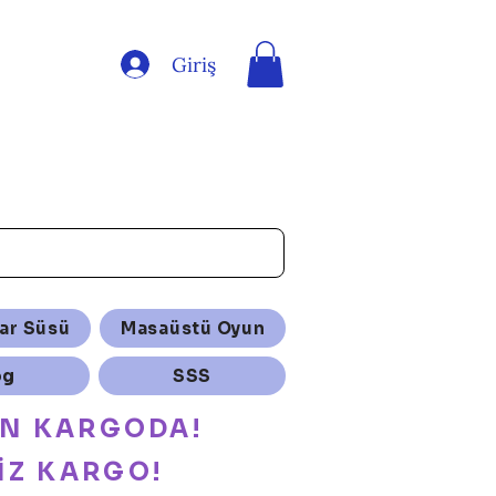
Giriş
ar Süsü
Masaüstü Oyun
og
SSS
ÜN KARGODA!
İZ KARGO!