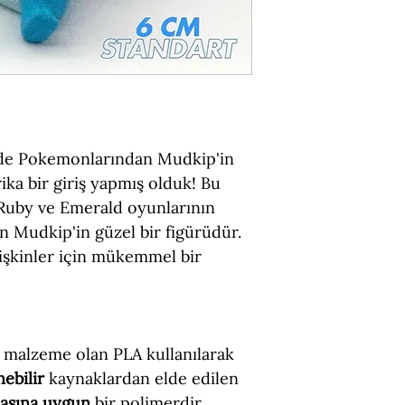
Boyut = 6 cm (Yük
Figür Türü = Sta
Malzeme = PLA (Ç
zde Pokemonlarından Mudkip'in
ika bir giriş yapmış olduk! Bu
uby ve Emerald oyunlarının
 Mudkip'in güzel bir figürüdür.
şkinler için mükemmel bir
 malzeme olan PLA kullanılarak
nebilir
kaynaklardan elde edilen
masına uygun
bir polimerdir.