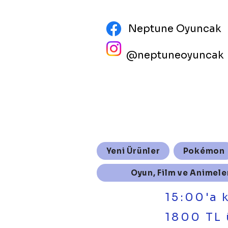
Neptune Oyuncak
@neptuneoyuncak
Yeni Ürünler
Pokémon
Oyun, Film ve Animele
15:00'a 
1800 TL 