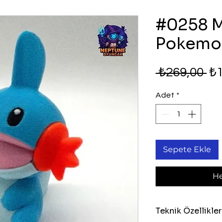
#0258 
Pokemon
No
 ₺269,00 
₺1
Fi
Adet
*
Sepete Ekle
He
Teknik Özellikler