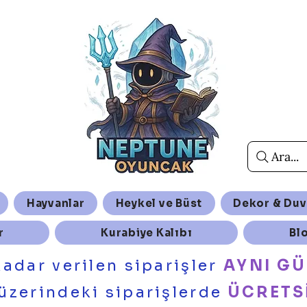
Ara...
Hayvanlar
Heykel ve Büst
Dekor & Duv
r
Kurabiye Kalıbı
Bl
kadar verilen siparişler
AYNI G
üzerindeki siparişlerde
ÜCRETS