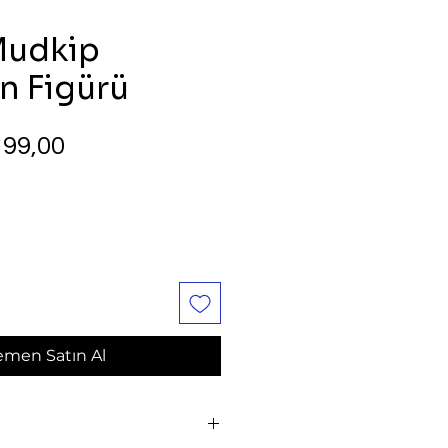
Mudkip
 Figürü
rmal
İndirimli
99,00
yat
Fiyat
men Satın Al