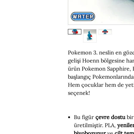
Pokemon 3. neslin en gö
gelişi Hoenn bölgesine har
ürün Pokemon Sapphire, R
başlangıç Pokemonlarından
Hem çocuklar hem de yeti
seçenek!
Bu figür
çevre dostu
bir
üretilmiştir. PLA,
yenile
biyobozunur
ve
cilt te