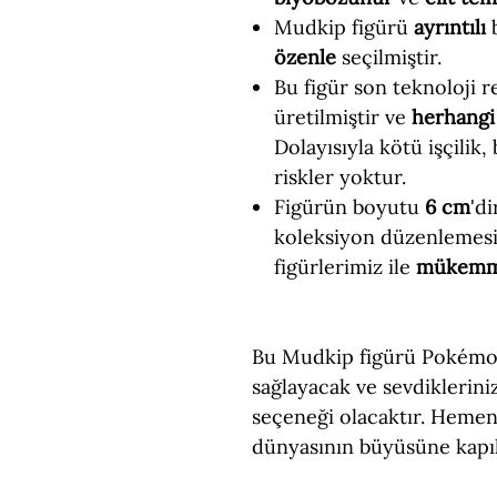
Mudkip figürü
ayrıntılı
b
özenle
seçilmiştir.
Bu figür son teknoloji re
üretilmiştir ve
herhangi 
Dolayısıyla kötü işçilik,
riskler yoktur.
Figürün boyutu
6 cm
'd
koleksiyon düzenlemesi
figürlerimiz ile
mükem
Bu Mudkip figürü Pokémon 
sağlayacak ve sevdiklerin
seçeneği olacaktır. Hemen
dünyasının büyüsüne kapıl