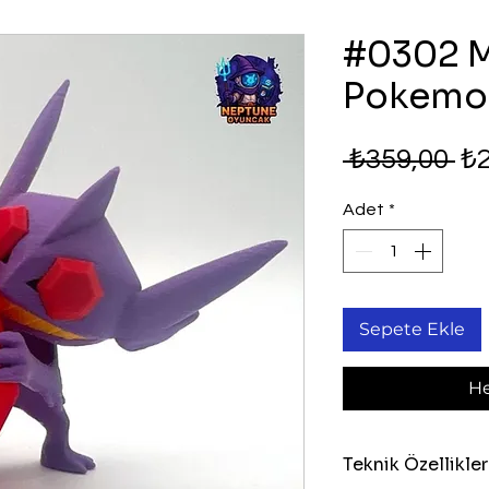
#0302 M
Pokemon
No
 ₺359,00 
₺2
Fi
Adet
*
Sepete Ekle
He
Teknik Özellikler