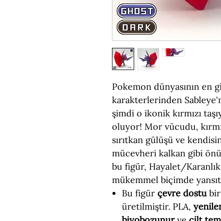
Pokemon dünyasının en giz
karakterlerinden Sableye'
şimdi o ikonik kırmızı ta
oluyor! Mor vücudu, kırmız
sırıtkan gülüşü ve kendis
mücevheri kalkan gibi önü
bu figür, Hayalet/Karanlık
mükemmel biçimde yansıt
Bu figür
çevre dostu
bir
üretilmiştir. PLA,
yenile
biyobozunur
ve
cilt te