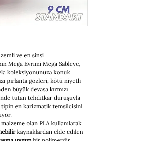
Boyut = 9 cm (Gen
Figür Türü = Sta
Malzeme = PLA (Ç
emli ve en sinsi
nin Mega Evrimi Mega Sableye,
şıyla koleksiyonunuza konuk
ı pırlanta gözleri, kötü niyetli
inden büyük devasa kırmızı
nde tutan tehditkar duruşuyla
 tipin en karizmatik temsilcisini
ıyor.
 malzeme olan PLA kullanılarak
nebilir
kaynaklardan elde edilen
masına uygun
bir polimerdir.