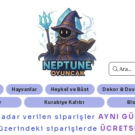
Ara...
Hayvanlar
Heykel ve Büst
Dekor & Duv
r
Kurabiye Kalıbı
Bl
kadar verilen siparişler
AYNI G
üzerindeki siparişlerde
ÜCRETS