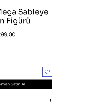
ega Sableye
 Figürü
rmal
İndirimli
99,00
yat
Fiyat
men Satın Al