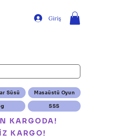
Giriş
ar Süsü
Masaüstü Oyun
og
SSS
ÜN KARGODA!
İZ KARGO!