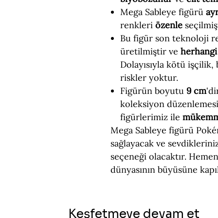
Mega Sableye figürü
ayr
renkleri
özenle
seçilmişt
Bu figür son teknoloji re
üretilmiştir ve
herhangi 
Dolayısıyla kötü işçilik,
riskler yoktur.
Figürün boyutu
9 cm
'd
koleksiyon düzenlemesi
figürlerimiz ile
mükem
Mega Sableye figürü Pokém
sağlayacak ve sevdiklerin
seçeneği olacaktır. Hemen
dünyasının büyüsüne kapıl
Keşfetmeye devam et