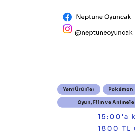
Neptune Oyuncak
@neptuneoyuncak
Yeni Ürünler
Pokémon
Oyun, Film ve Animele
15:00'a 
1800 TL 