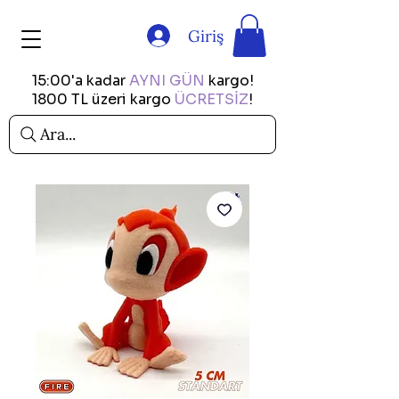
Giriş
15:00'a kadar
AYNI GÜN
kargo!
1800 TL üzeri kargo
ÜCRETSİZ
!
Ara...