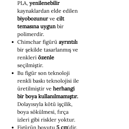
PLA,
yenilenebilir
kaynaklardan elde edilen
biyobozunur
ve
cilt
temasına uygun
bir
polimerdir.
Chimchar figürü
ayrıntılı
bir şekilde tasarlanmış ve
renkleri
özenle
seçilmiştir.
Bu figür son teknoloji
renkli baskı teknolojisi ile
üretilmiştir ve
herhangi
bir boya kullanılmamıştır.
Dolayısıyla kötü işçilik,
boya sökülmesi, fırça
izleri gibi riskler yoktur.
Figürün boyutu
5 cm
'dir.