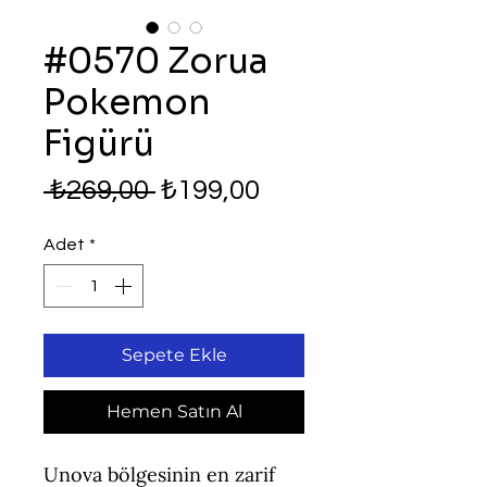
#0570 Zorua
Pokemon
Figürü
Normal
İndirimli
 ₺269,00 
₺199,00
Fiyat
Fiyat
Adet
*
Sepete Ekle
Hemen Satın Al
Unova bölgesinin en zarif