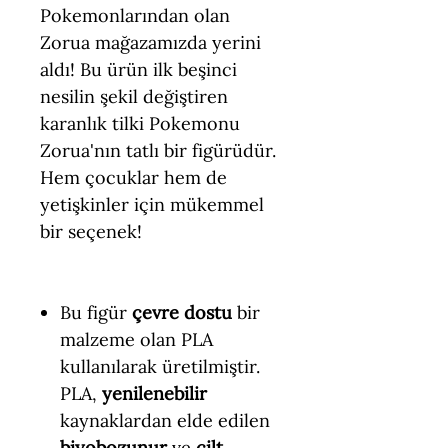
Pokemonlarından olan
Zorua mağazamızda yerini
aldı! Bu ürün ilk beşinci
nesilin şekil değiştiren
karanlık tilki Pokemonu
Zorua'nın tatlı bir figürüdür.
Hem çocuklar hem de
yetişkinler için mükemmel
bir seçenek!
Bu figür
çevre dostu
bir
malzeme olan PLA
kullanılarak üretilmiştir.
PLA,
yenilenebilir
kaynaklardan elde edilen
biyobozunur
ve
cilt