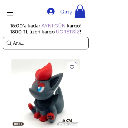
Giriş
15:00'a kadar
AYNI GÜN
kargo!
1800 TL üzeri kargo
ÜCRETSİZ
!
Ara...