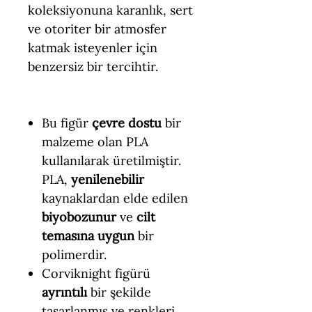
koleksiyonuna karanlık, sert
ve otoriter bir atmosfer
katmak isteyenler için
benzersiz bir tercihtir.
Bu figür
çevre dostu
bir
malzeme olan PLA
kullanılarak üretilmiştir.
PLA,
yenilenebilir
kaynaklardan elde edilen
biyobozunur
ve
cilt
temasına uygun
bir
polimerdir.
Corviknight figürü
ayrıntılı
bir şekilde
tasarlanmış ve renkleri