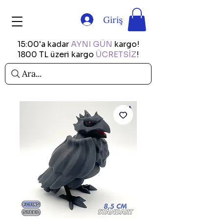
Giriş
15:00'a kadar
AYNI GÜN
kargo!
1800 TL üzeri kargo
ÜCRETSİZ
!
Ara...