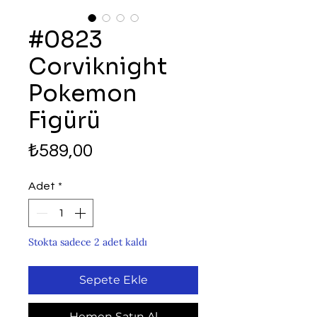
#0823
Corviknight
Pokemon
Figürü
Fiyat
₺589,00
Adet
*
Stokta sadece 2 adet kaldı
Sepete Ekle
Hemen Satın Al