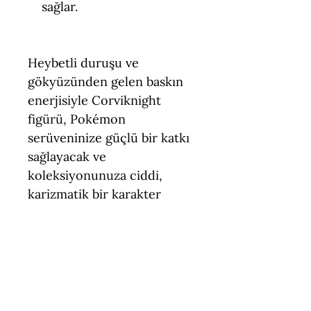
sağlar.
Heybetli duruşu ve
gökyüzünden gelen baskın
enerjisiyle Corviknight
figürü, Pokémon
serüveninize güçlü bir katkı
sağlayacak ve
koleksiyonunuza ciddi,
karizmatik bir karakter
eklemek isteyenler için
mükemmel bir hediye
seçeneği olacaktır.