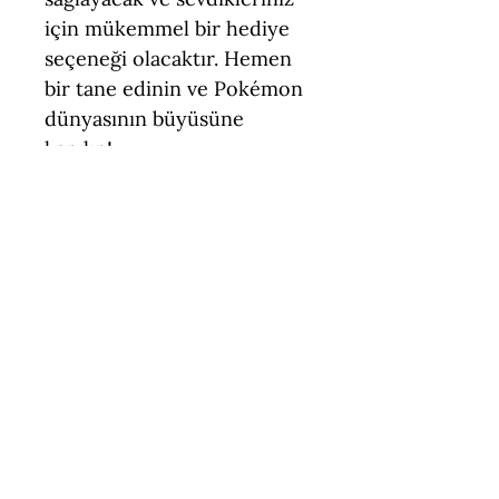
için mükemmel bir hediye
seçeneği olacaktır. Hemen
bir tane edinin ve Pokémon
dünyasının büyüsüne
kapılın!
Teknik Özellikler
Boyut = 5,5 cm (Uzunluk)
Figür Türü = Standart Ölçek
(Pokemon)
Malzeme = PLA (Çevre Dostu,
Keşfetmeye
Temasa Uygun)
devam et