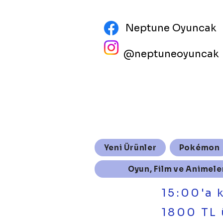
Neptune Oyuncak
@neptuneoyuncak
Yeni Ürünler
Pokémon
Oyun, Film ve Animele
15:00'a 
1800 TL 