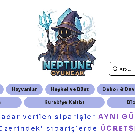
Ara...
Hayvanlar
Heykel ve Büst
Dekor & Duv
r
Kurabiye Kalıbı
Bl
kadar verilen siparişler
AYNI G
üzerindeki siparişlerde
ÜCRETS