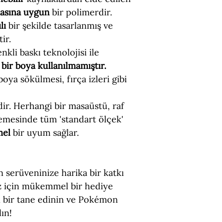
masına uygun
bir polimerdir.
lı
bir şekilde tasarlanmış ve
ir.
nkli baskı teknolojisi ile
bir boya kullanılmamıştır.
 boya sökülmesi, fırça izleri gibi
dir. Herhangi bir masaüstü, raf
emesinde tüm 'standart ölçek'
mel
bir uyum sağlar.
serüveninize harika bir katkı
iz için mükemmel bir hediye
 bir tane edinin ve Pokémon
ın!