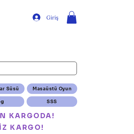
Giriş
ar Süsü
Masaüstü Oyun
og
SSS
ÜN KARGODA!
İZ KARGO!