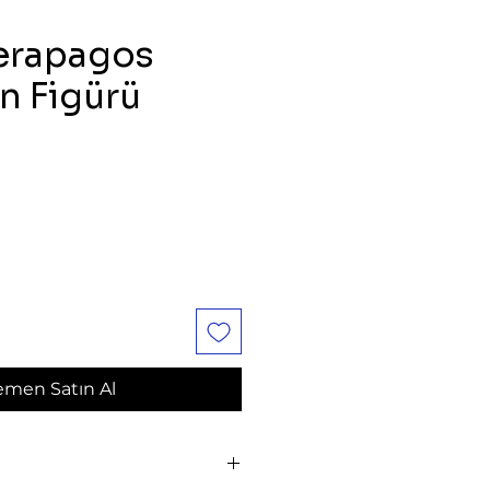
erapagos
 Figürü
at
men Satın Al