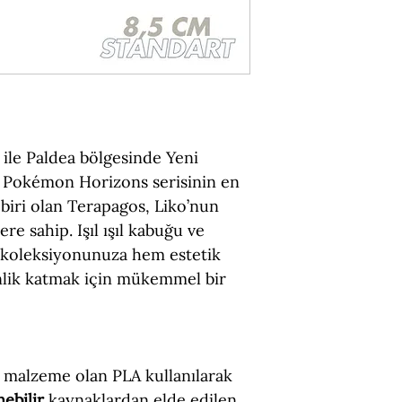
Boyut = 8,5 cm (U
Figür Türü = Sta
Malzeme = PLA (Ç
ile Paldea bölgesinde Yeni
! Pokémon Horizons serisinin en
biri olan Terapagos, Liko’nun
e sahip. Işıl ışıl kabuğu ve
, koleksiyonunuza hem estetik
nlik katmak için mükemmel bir
 malzeme olan PLA kullanılarak
nebilir
kaynaklardan elde edilen