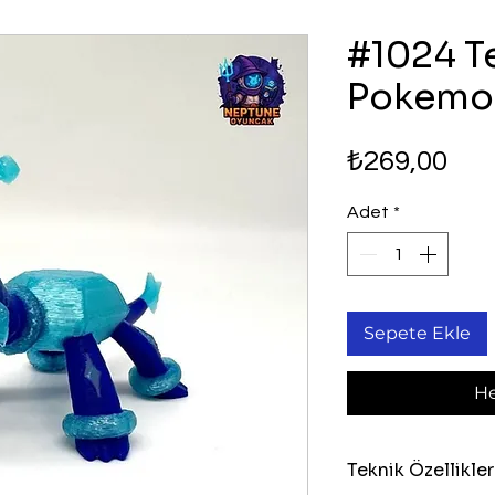
#1024 T
Pokemon
Fiy
₺269,00
Adet
*
Sepete Ekle
He
Teknik Özellikler