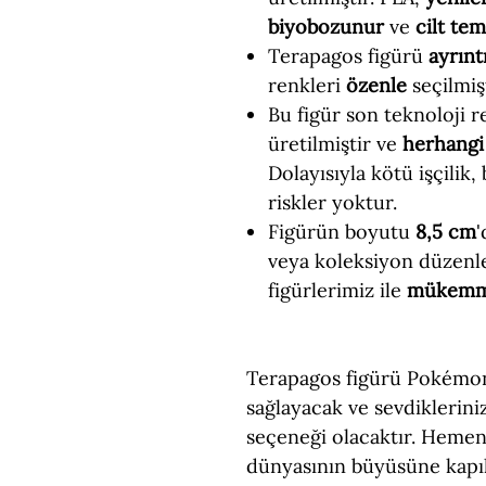
biyobozunur
ve
cilt te
Terapagos figürü
ayrıntı
renkleri
özenle
seçilmişt
Bu figür son teknoloji re
üretilmiştir ve
herhangi 
Dolayısıyla kötü işçilik,
riskler yoktur.
Figürün boyutu
8,5 cm
'
veya koleksiyon düzenl
figürlerimiz ile
mükem
Terapagos figürü Pokémon 
sağlayacak ve sevdiklerin
seçeneği olacaktır. Hemen
dünyasının büyüsüne kapıl