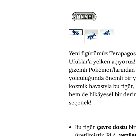
Yeni figürümüz Terapagos 
Ufuklar’a yelken açıyoruz
gizemli Pokémon’larından 
yolculuğunda önemli bir yer
kozmik havasıyla bu figür
hem de hikâyesel bir deri
seçenek!
Bu figür
çevre dostu
bir
üretilmiştir. PLA,
yenile