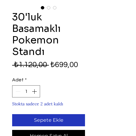
30'luk
Basamaklı
Pokemon
Standı
Normal
İndirimli
 ₺1.120,00 
₺699,00
Fiyat
Fiyat
Adet
*
Stokta sadece 2 adet kaldı
Sepete Ekle
Hemen Satın Al