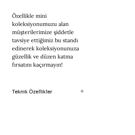
Özellikle mini
koleksiyonumuzu alan
müşterilerimize şiddetle
tavsiye ettiğimiz bu standı
edinerek koleksiyonunuza
güzellik ve düzen katma
fırsatını kaçırmayın!
Teknik Özellikler
Boyut = Genişlik: 20cm,
Derinlik 18 cm, Yükseklik: 10cm
Ürün Türü = Teşhir Standı
Malzeme = PLA (Çevre Dostu,
Keşfetmeye
Temasa Uygun)