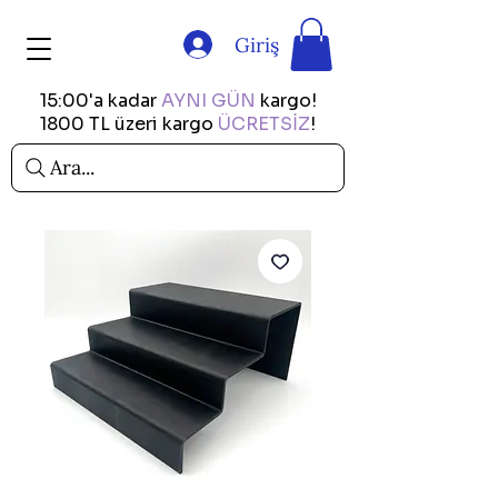
Giriş
15:00'a kadar
AYNI GÜN
kargo!
1800 TL üzeri kargo
ÜCRETSİZ
!
Ara...