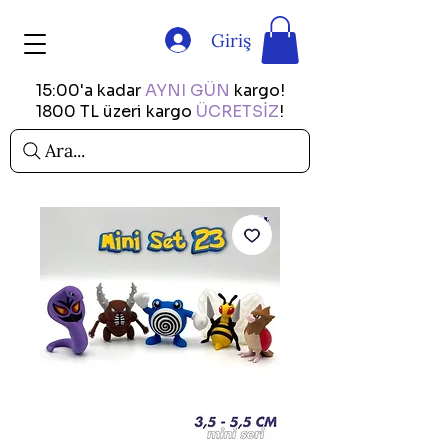
Giriş
15:00'a kadar
AYNI GÜN
kargo!
1800 TL üzeri kargo
ÜCRETSİZ
!
Ara...