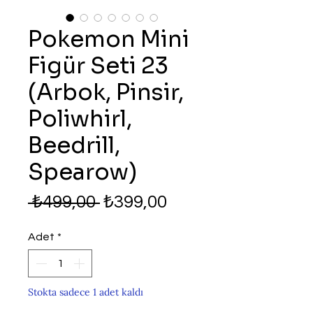
Pokemon Mini
Figür Seti 23
(Arbok, Pinsir,
Poliwhirl,
Beedrill,
Spearow)
Normal
İndirimli
 ₺499,00 
₺399,00
Fiyat
Fiyat
Adet
*
Stokta sadece 1 adet kaldı