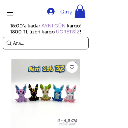
Giriş
15:00'a kadar
AYNI GÜN
kargo!
1800 TL üzeri kargo
ÜCRETSİZ
!
Ara...