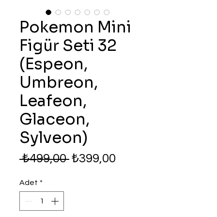
Pokemon Mini
Figür Seti 32
(Espeon,
Umbreon,
Leafeon,
Glaceon,
Sylveon)
Normal
İndirimli
 ₺499,00 
₺399,00
Fiyat
Fiyat
Adet
*