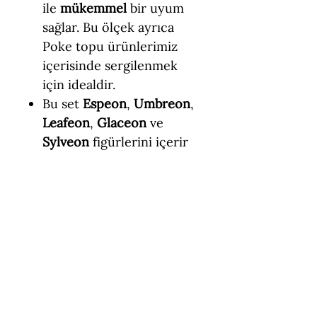
ile
mükemmel
bir uyum
sağlar. Bu ölçek ayrıca
Poke topu ürünlerimiz
içerisinde sergilenmek
için idealdir.
Bu set
Espeon
,
Umbreon
,
Leafeon
,
Glaceon
ve
Sylveon
figürlerini içerir
Haydi gelin birlikte TÜM
pokemonları toplayalım!
Teknik Özellikler
Boyut = 4 - 4,5 cm