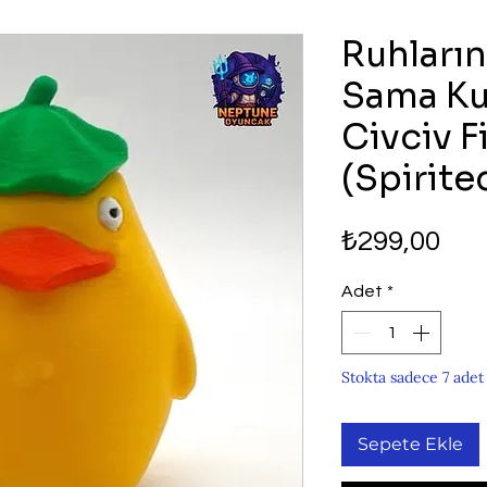
Ruhların
Sama Ku
Civciv F
(Spirite
Fiy
₺299,00
Adet
*
Stokta sadece 7 adet
Sepete Ekle