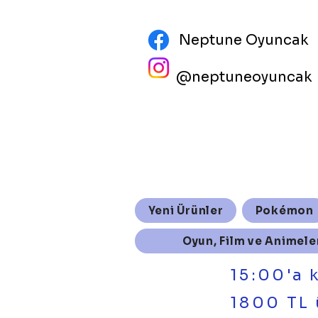
Neptune Oyuncak
@neptuneoyuncak
Yeni Ürünler
Pokémon
Oyun, Film ve Animele
15:00'a 
1800 TL 