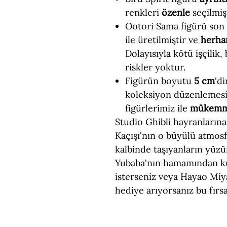
renkleri
özenle
seçilmişt
Ootori Sama figürü son t
ile üretilmiştir ve
herhan
Dolayısıyla kötü işçilik,
riskler yoktur.
Figürün boyutu
5 cm
'd
koleksiyon düzenlemesi
figürlerimiz ile
mükem
Studio Ghibli hayranlarına 
Kaçışı'nın o büyülü atmosf
kalbinde taşıyanların yüz
Yubaba'nın hamamından k
isterseniz veya Hayao Miya
hediye arıyorsanız bu fırs