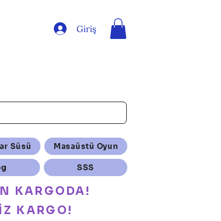
Giriş
ar Süsü
Masaüstü Oyun
og
SSS
ÜN KARGODA!
İZ KARGO!