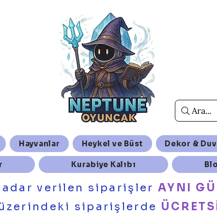
Ara...
Hayvanlar
Heykel ve Büst
Dekor & Duv
r
Kurabiye Kalıbı
Bl
kadar verilen siparişler
AYNI G
üzerindeki siparişlerde
ÜCRETS