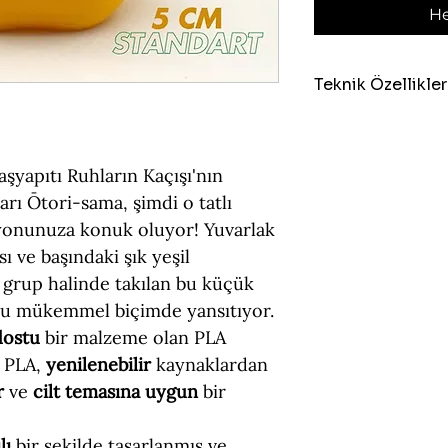
He
Teknik Özellikler
Boyut = 5 cm (Yük
Figür Türü = Stan
Malzeme = PLA (Ç
aşyapıtı Ruhların Kaçışı'nın
arı Ōtori-sama, şimdi o tatlı
siyonunuza konuk oluyor! Yuvarlak
ı ve başındaki şık yeşil
e grup halinde takılan bu küçük
nu mükemmel biçimde yansıtıyor.
dostu
bir malzeme olan PLA
. PLA,
yenilenebilir
kaynaklardan
r
ve
cilt temasına uygun
bir
lı
bir şekilde tasarlanmış ve