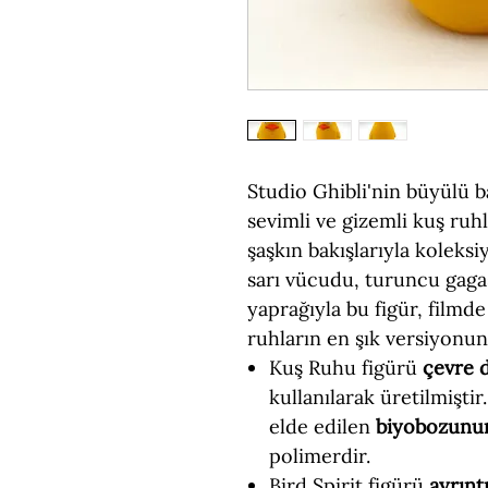
Studio Ghibli'nin büyülü b
sevimli ve gizemli kuş ruhl
şaşkın bakışlarıyla kolek
sarı vücudu, turuncu gagas
yaprağıyla bu figür, filmd
ruhların en şık versiyonu
Kuş Ruhu figürü
çevre 
kullanılarak üretilmiştir
elde edilen
biyobozunu
polimerdir.
Bird Spirit figürü
ayrıntı