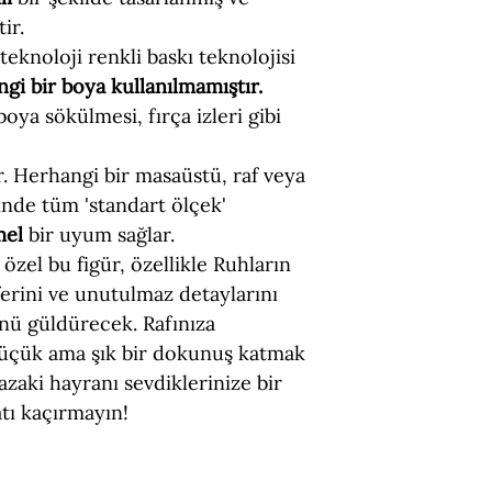
ir.
eknoloji renkli baskı teknolojisi
gi bir boya kullanılmamıştır.
 boya sökülmesi, fırça izleri gibi
ir. Herhangi bir masaüstü, raf veya
nde tüm 'standart ölçek'
mel
bir uyum sağlar.
özel bu figür, özellikle Ruhların
erini ve unutulmaz detaylarını
ünü güldürecek. Rafınıza
üçük ama şık bir dokunuş katmak
zaki hayranı sevdiklerinize bir
atı kaçırmayın!