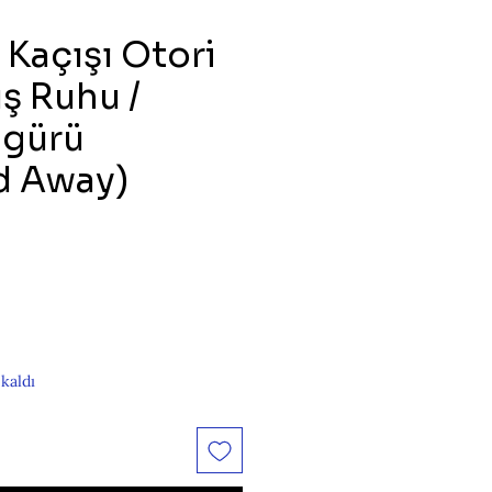
 Kaçışı Otori
ş Ruhu /
igürü
d Away)
at
 kaldı