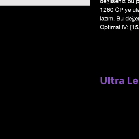
değilseniz bu 
1260 CP ye ulaş
lazım. Bu değer
Optimal IV: [1
Ultra L