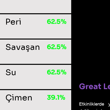
Peri
62.5%
Savaşan
62.5%
Su
62.5%
Great L
Çimen
39.1%
Etkinliklerde