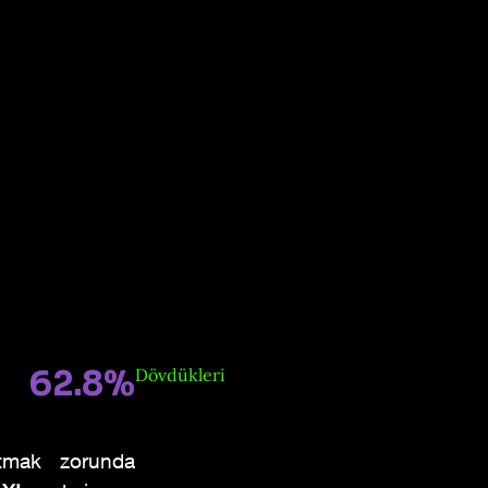
62.8%
Dövdükleri
atmak zorunda 