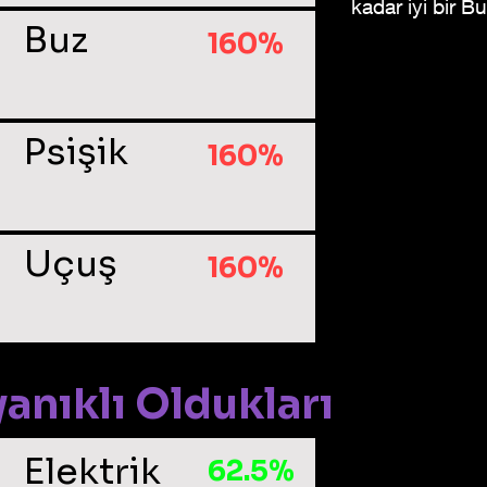
kadar iyi bir Bu
Buz
160%
Psişik
160%
Uçuş
160%
anıklı Oldukları
Elektrik
62.5%