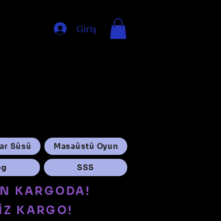
Giriş
ar Süsü
Masaüstü Oyun
og
SSS
ÜN KARGODA!
İZ KARGO!