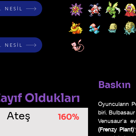
V. NESİL
V. NESİL
Baskın
ayıf Oldukları
Oyuncuların P
biri. Bulbasau
Ateş
160%
Venusaur'a ev
(Frenzy Plant)