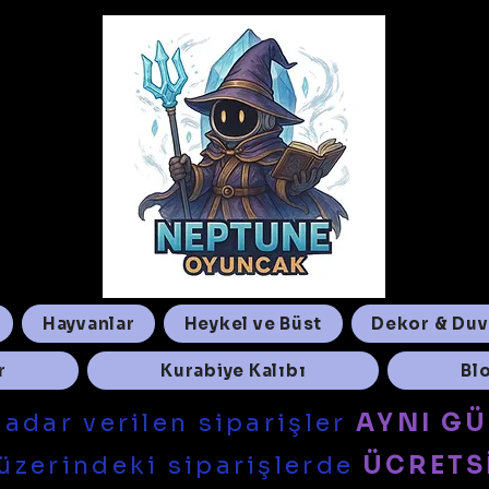
Ara...
Hayvanlar
Heykel ve Büst
Dekor & Duv
r
Kurabiye Kalıbı
Bl
kadar verilen siparişler
AYNI G
üzerindeki siparişlerde
ÜCRETS