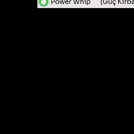
Power Whip
(Güç Kırba