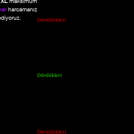
 XL
 maksimum 
ker
harcamanız 
ediyoruz. 
Dövüldükleri
Dövdükleri
Dövüldükleri