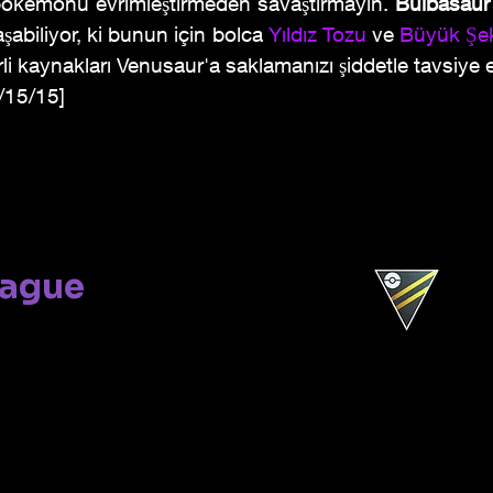
pokemonu evrimleştirmeden savaştırmayın. 
Bulbasaur
abiliyor, ki bunun için bolca
Yıldız Tozu
ve
Büyük Şe
li kaynakları Venusaur'a saklamanızı şiddetle tavsiye 
5/15/15]
eague