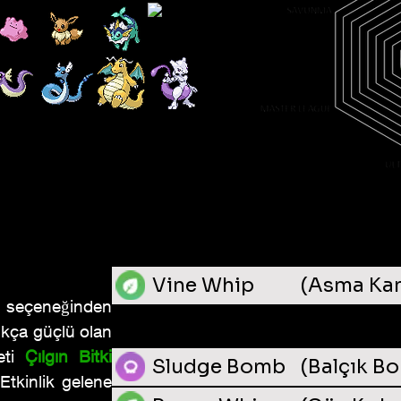
Hızlı TM
Vine Whip
(Asma Kam
 seçeneğinden 
Güçlü TM
kça güçlü olan 
ti
Çılgın Bitki
Sludge Bomb
(Balçık B
Etkinlik gelene 